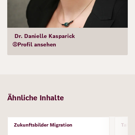
Dr. Danielle Kasparick
Profil ansehen
Ähnliche Inhalte
Bild
Zukunftsbilder Migration
Talen
Projekt
Proje