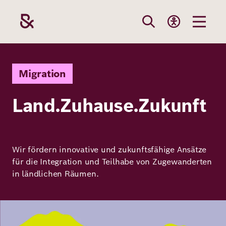
Direkt
zum
Inhalt
Themen
Stiftung
Förderung
Karriere
Migration
Land.Zuhause.Zukunft
Unsere
Die Stiftung
Wie wir förder
Bei uns arbei
Stiftung
Themen
Team
Fördergebiete
Benefits
Wir fördern innovative und zukunftsfähige Ansätze
Bildung
Themen
für die Integration und Teilhabe von Zugewanderten
Robert Bosch
Projekte
Bewerbungsti
in ländlichen Räumen.
Gesundheit
Werte und
Aktuelle
Stellenangebo
Förderung
Bild
Resilienz
Haltung
Ausschreibung