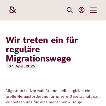
Direkt
zum
Inhalt
Themen
Stiftung
Förderung
Karriere
Wir treten ein für
reguläre
Unsere
Die Stiftung
Wie wir förder
Bei uns arbei
Migrationswege
Stiftung
Themen
Team
Fördergebiete
Benefits
07. April 2025
Bildung
Themen
Robert Bosch
Projekte
Bewerbungsti
Gesundheit
Werte und
Aktuelle
Stellenangebo
Migration ist Normalität und stellt zugleich eine
Förderung
große Herausforderung für unsere Gesellschaft dar.
Resilienz
Haltung
Ausschreibung
Wir setzen uns für eine menschenwürdige