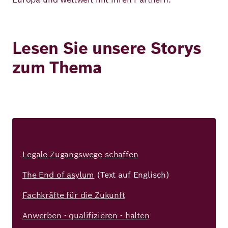
Deutsch
Englisch
Lesen Sie unsere Storys
zum Thema
Legale Zugangswege schaffen
The End of asylum
(Text auf Englisch)
Fachkräfte für die Zukunft
Anwerben - qualifizieren - halten