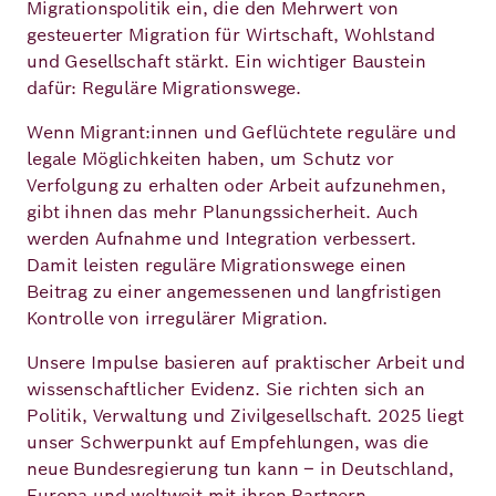
Migrationspolitik ein, die den Mehrwert von
Demokratie
Jahresbericht
Karriere
gesteuerter Migration für Wirtschaft, Wohlstand
und Gesellschaft stärkt. Ein wichtiger Baustein
Frieden
Kontakt
dafür: Reguläre Migrationswege.
Presse
Wenn Migrant:innen und Geflüchtete reguläre und
Klimawandel
Initiativen
legale Möglichkeiten haben, um Schutz vor
und
Verfolgung zu erhalten oder Arbeit aufzunehmen,
Migration
Einrichtungen
Publikationen
gibt ihnen das mehr Planungssicherheit. Auch
werden Aufnahme und Integration verbessert.
Ukraine
Damit leisten reguläre Migrationswege einen
Beitrag zu einer angemessenen und langfristigen
Veranstaltungen
Kontrolle von irregulärer Migration.
Unsere Impulse basieren auf praktischer Arbeit und
Robert
wissenschaftlicher Evidenz. Sie richten sich an
Politik, Verwaltung und Zivilgesellschaft. 2025 liegt
Bosch
unser Schwerpunkt auf Empfehlungen, was die
Academy
neue Bundesregierung tun kann – in Deutschland,
Europa und weltweit mit ihren Partnern.