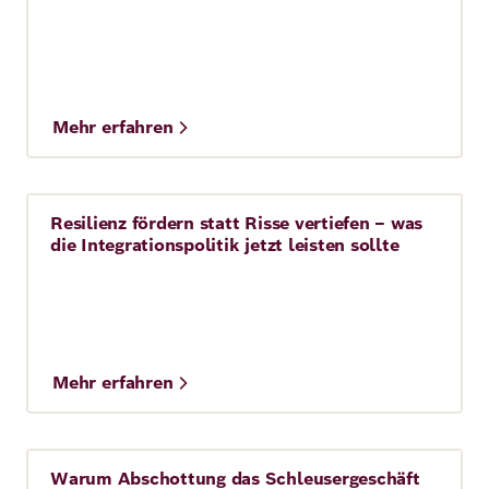
Mehr erfahren
Resilienz fördern statt Risse vertiefen – was
Story
die Integrationspolitik jetzt leisten sollte
Mehr erfahren
Warum Abschottung das Schleusergeschäft
Story
4 Min.