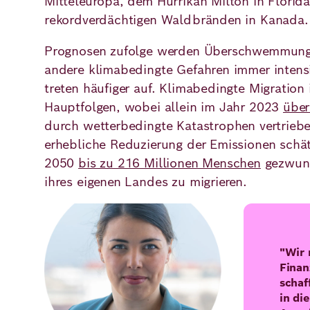
Mitteleuropa, dem Hurrikan Milton in Florid
rekordverdächtigen Waldbränden in Kanada
Prognosen zufolge werden Überschwemmunge
andere klimabedingte Gefahren immer intensi
treten häufiger auf. Klimabedingte Migration i
Hauptfolgen, wobei allein im Jahr 2023
über
durch wetterbedingte Katastrophen vertrieb
erhebliche Reduzierung der Emissionen schät
2050
bis zu 216 Millionen Menschen
gezwung
ihres eigenen Landes zu migrieren.
Bild
"Wir 
Fina
schaf
in di