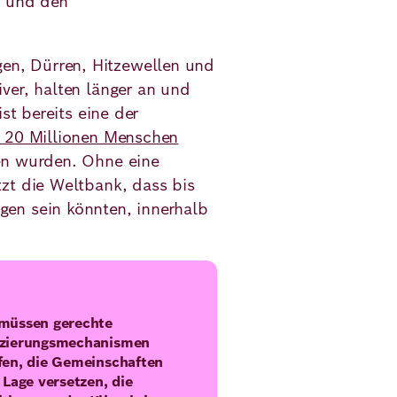
a und den
.
n, Dürren, Hitzewellen und
ver, halten länger an und
st bereits eine der
 20 Millionen Menschen
en wurden. Ohne eine
zt die Weltbank, dass bis
en sein könnten, innerhalb
müssen gerechte
nzierungsmechanismen
fen, die Gemeinschaften
e Lage versetzen, die