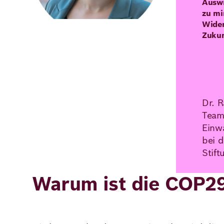
Auswi
zu mi
Wider
Zukun
Dr. 
Team
Einw
bei 
Stift
Warum ist die COP29