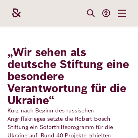
Direkt
zum
Inhalt
Themen
Stiftung
Förderung
Karriere
„Wir sehen als
deutsche Stiftung eine
Unsere
Die Stiftung
Wie wir förder
Bei uns arbei
besondere
Stiftung
Themen
Team
Fördergebiete
Benefits
Verantwortung für die
Bildung
Ukraine“
Themen
Robert Bosch
Projekte
Bewerbungsti
Gesundheit
Kurz nach Beginn des russischen
Werte und
Aktuelle
Stellenangebo
Angriffskrieges setzte die Robert Bosch
Förderung
Resilienz
Haltung
Ausschreibung
Stiftung ein Soforthilfeprogramm für die
Ukraine auf. Rund 40 Projekte erhielten