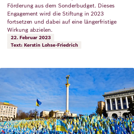
Demokratie
Jahresbericht
Förderung aus dem Sonderbudget. Dieses
Karriere
Engagement wird die Stiftung in 2023
Frieden
Kontakt
fortsetzen und dabei auf eine längerfristige
Wirkung abzielen.
Presse
Klimawandel
Initiativen
22. Februar 2023
Text: Kerstin Lohse-Friedrich
und
Migration
Einrichtungen
Publikationen
Ukraine
Bild
Veranstaltungen
Robert
Bosch
Academy