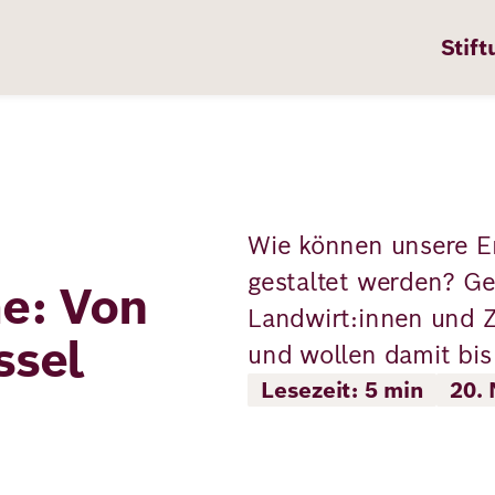
Stift
Wie können unsere E
n
ten
gestaltet werden? Ge
e: Von
Landwirt:innen und Zi
ssel
und wollen damit bis 
pps
Lesezeit: 5 min
20.
te
en