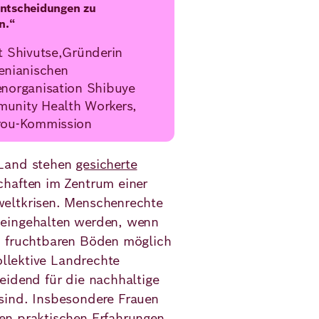
ntscheidungen zu
en.“
t Shivutse,Gründerin
enianischen
enorganisation Shibuye
unity Health Workers,
rou-Kommission
 Land stehen
gesicherte
chaften im Zentrum einer
weltkrisen. Menschenrechte
 eingehalten werden, wenn
u fruchtbaren Böden möglich
ollektive Landrechte
eidend für die nachhaltige
sind. Insbesondere Frauen
en praktischen Erfahrungen