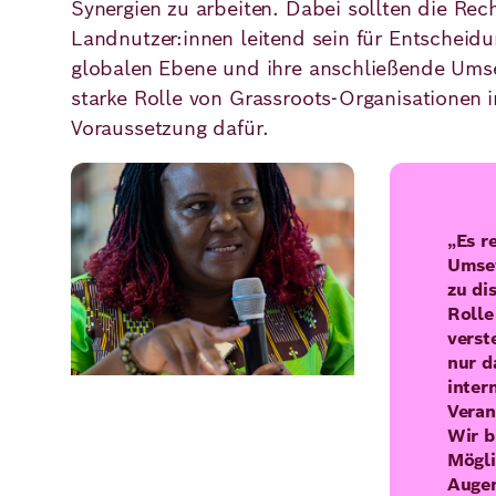
Synergien zu arbeiten. Dabei sollten die Rec
Landnutzer:innen leitend sein für Entscheid
globalen Ebene und ihre anschließende Umse
starke Rolle von Grassroots-Organisationen in
Voraussetzung dafür.
Bild
„Es r
Umset
zu di
Rolle
verste
nur d
inter
Veran
Wir b
Mögli
Augen