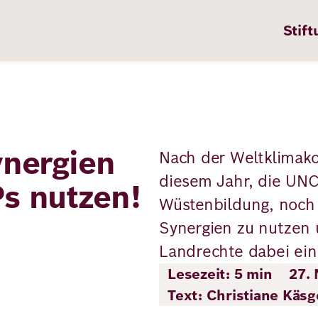
Stift
ynergien
Nach der Weltklimako
n
ten
diesem Jahr, die U
s nutzen!
Wüstenbildung, noch 
Synergien zu nutzen 
pps
Landrechte dabei eine
te
Lesezeit: 5 min
27.
en
Text: Christiane Käs