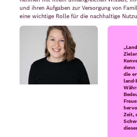
und ihren Aufgaben zur Versorgung von Fami
eine wichtige Rolle für die nachhaltige Nutz
Bild
„Land
Zielen
Konve
denn 
die e
land-
Währ
Bede
Fraue
hervo
Zeit, 
Schw
diese