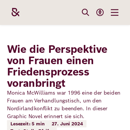
Direkt
zum
Inhalt
Themen
Stiftung
Förderung
Karriere
Wie die Perspektive
von Frauen einen
Unsere
Die Stiftung
Wie wir förder
Bei uns arbei
Friedensprozess
Stiftung
Themen
Team
Fördergebiete
Benefits
voranbringt
Bildung
Themen
Monica McWilliams war 1996 eine der beiden
Robert Bosch
Projekte
Bewerbungsti
Frauen am Verhandlungstisch, um den
Gesundheit
Nordirlandkonflikt zu beenden. In dieser
Werte und
Aktuelle
Stellenangebo
Förderung
Graphic Novel erinnert sie sich.
Resilienz
Haltung
Ausschreibung
Lesezeit: 5 min
27. Juni 2024