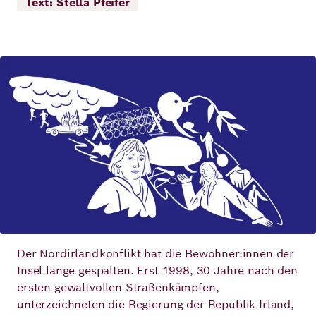
Text: Stella Pfeifer
Demokratie
Jahresbericht
Karriere
Frieden
Kontakt
Bild
Presse
Klimawandel
Initiativen
und
Migration
Einrichtungen
Publikationen
Ukraine
Veranstaltungen
Robert
Der Nordirlandkonflikt hat die Bewohner:innen der
Insel lange gespalten. Erst 1998, 30 Jahre nach den
Bosch
ersten gewaltvollen Straßenkämpfen,
Academy
unterzeichneten die Regierung der Republik Irland,