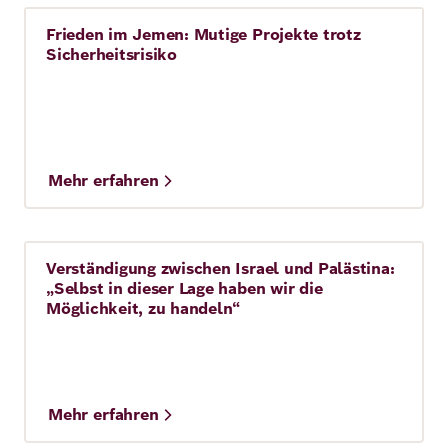
Frieden im Jemen: Mutige Projekte trotz
Story
10 Min.
Sicherheitsrisiko
Mehr erfahren
Verständigung zwischen Israel und Palästina:
Story
7 Min.
„Selbst in dieser Lage haben wir die
Möglichkeit, zu handeln“
Mehr erfahren