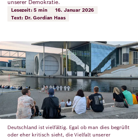
unserer Demokratie.
Demokratie
Jahresbericht
Karriere
Lesezeit: 5 min
16. Januar 2026
Text: Dr. Gordian Haas
Frieden
Kontakt
Presse
Klimawandel
Initiativen
Bild
und
Migration
Einrichtungen
Publikationen
Ukraine
Veranstaltungen
Robert
Bosch
Deutschland ist vielfältig. Egal ob man dies begrüßt
Academy
oder eher kritisch sieht, die Vielfalt unserer