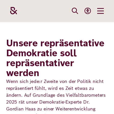
Direkt
zum
Inhalt
Themen
Stiftung
Förderung
Karriere
Unsere repräsentative
Demokratie soll
Unsere
Die Stiftung
Wie wir förder
Bei uns arbei
repräsentativer
Stiftung
Themen
Team
Fördergebiete
Benefits
werden
Bildung
Themen
Wenn sich jede:r Zweite von der Politik nicht
Robert Bosch
Projekte
Bewerbungsti
repräsentiert fühlt, wird es Zeit etwas zu
Gesundheit
ändern. Auf Grundlage des Vielfaltbarometers
Werte und
Aktuelle
Stellenangebo
Förderung
2025 rät unser Demokratie-Experte Dr.
Resilienz
Haltung
Ausschreibung
Gordian Haas zu einer Weiterentwicklung