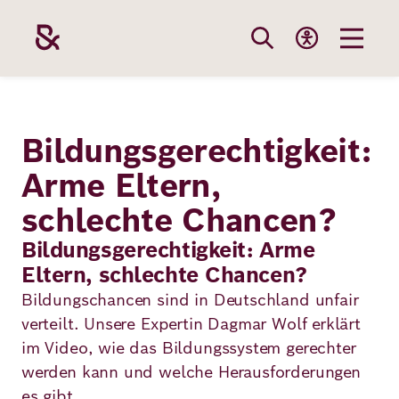
Direkt
zum
Inhalt
Themen
Stiftung
Förderung
Karriere
Bildungsgerechtigkeit:
Arme Eltern,
Unsere
Die Stiftung
Wie wir förder
Bei uns arbei
schlechte Chancen?
Stiftung
Themen
Team
Fördergebiete
Benefits
Bildungs­gerechtigkeit: Arme
Bildung
Eltern, schlechte Chancen?
Themen
Robert Bosch
Projekte
Bewerbungsti
Bildungschancen sind in Deutschland unfair
Gesundheit
verteilt. Unsere Expertin Dagmar Wolf erklärt
Werte und
Aktuelle
Stellenangebo
im Video, wie das Bildungssystem gerechter
Förderung
Resilienz
Haltung
Ausschreibung
werden kann und welche Herausforderungen
es gibt.