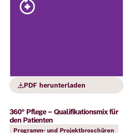
Demokratie
Jahresbericht
Karriere
Frieden
Kontakt
Presse
Klimawandel
Initiativen
und
Migration
Einrichtungen
Publikationen
Ukraine
Veranstaltungen
PDF herunterladen
Robert
360° Pflege – Qualifikationsmix für
Bosch
den Patienten
Academy
Programm- und Projektbroschüren