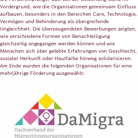
Demokratie
Jahresbericht
Vordergrund, wie die Organisationen gemeinsam Einfluss
Karriere
aufbauen, besonders in den Bereichen Care, Technologie,
Vermögen und Behinderung als übergreifende
Frieden
Kontakt
Ungleichheit. Die überzeugendsten Bewerbungen zeigten,
Presse
wie verschiedene Formen von Benachteiligung
Klimawandel
Initiativen
gleichzeitig angegangen werden können und wie
und
Menschen sich über gelebte Erfahrungen von Geschlecht,
Migration
Einrichtungen
Publikationen
sozialer Herkunft oder Hautfarbe hinweg solidarisieren.
Am Ende wurden die folgenden Organisationen für eine
Ukraine
mehrjährige Förderung ausgewählt:
Bild
Veranstaltungen
Robert
Bosch
Academy