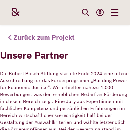
Direkt
zum
Inhalt
Themen
Stiftung
Förderung
Karriere
Zurück zum Projekt
Unsere Partner
Unsere
Die Stiftung
Wie wir förder
Bei uns arbei
Stiftung
Themen
Die Robert Bosch Stiftung startete Ende 2024 eine offene
Team
Fördergebiete
Benefits
Ausschreibung für das Förderprogramm „Building Power
for Economic Justice“. Wir erhielten nahezu 1.000
Bildung
Themen
Bewerbungen, was den erheblichen Bedarf an Förderung
Robert Bosch
Projekte
Bewerbungsti
in diesem Bereich zeigt. Eine Jury aus Expert:innen mit
Gesundheit
fachlicher Kompetenz und persönlichen Erfahrungen im
Werte und
Aktuelle
Stellenangebo
Förderung
Bereich wirtschaftlicher Gerechtigkeit half bei der
Resilienz
Haltung
Ausschreibung
Gestaltung der Auswahlkriterien und wählte letztendlich
die Förderempfänger aus. Bei der Bewertung stand im