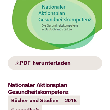
Demokratie
Jahresbericht
Karriere
Frieden
Kontakt
Presse
Klimawandel
Initiativen
und
Migration
Einrichtungen
Publikationen
Ukraine
PDF herunterladen
Veranstaltungen
Nationaler Aktionsplan
Robert
Gesundheitskompetenz
Bosch
Bücher und Studien
2018
Academy