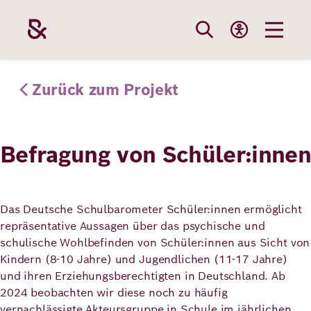
Direkt
zum
Inhalt
Themen
Stiftung
Förderung
Karriere
Zurück zum Projekt
Befragung von Schüler:innen
Unsere
Die Stiftung
Wie wir förder
Bei uns arbei
Stiftung
Themen
Team
Fördergebiete
Benefits
Das Deutsche Schulbarometer Schüler:innen ermöglicht
Bildung
Themen
repräsentative Aussagen über das psychische und
Robert Bosch
Projekte
Bewerbungsti
schulische Wohlbefinden von Schüler:innen aus Sicht von
Gesundheit
Kindern (8-10 Jahre) und Jugendlichen (11-17 Jahre)
Werte und
Aktuelle
Stellenangebo
Förderung
und ihren Erziehungsberechtigten in Deutschland. Ab
Resilienz
Haltung
Ausschreibung
2024 beobachten wir diese noch zu häufig
vernachlässigte Akteursgruppe in Schule im jährlichen