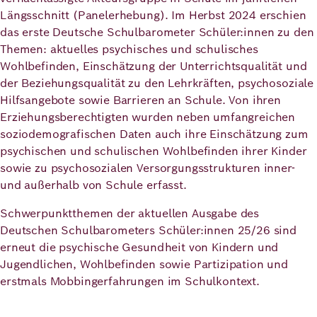
Demokratie
Jahresbericht
Längsschnitt (Panelerhebung). Im Herbst 2024 erschien
Karriere
das erste Deutsche Schulbarometer Schüler:innen zu den
Themen: aktuelles psychisches und schulisches
Frieden
Kontakt
Wohlbefinden, Einschätzung der Unterrichtsqualität und
Presse
der Beziehungsqualität zu den Lehrkräften, psychosoziale
Klimawandel
Initiativen
Hilfsangebote sowie Barrieren an Schule. Von ihren
und
Erziehungsberechtigten wurden neben umfangreichen
Migration
Einrichtungen
Publikationen
soziodemografischen Daten auch ihre Einschätzung zum
psychischen und schulischen Wohlbefinden ihrer Kinder
Ukraine
sowie zu psychosozialen Versorgungsstrukturen inner-
und außerhalb von Schule erfasst.
Veranstaltungen
Schwerpunktthemen der aktuellen Ausgabe des
Deutschen Schulbarometers Schüler:innen 25/26 sind
Robert
erneut die psychische Gesundheit von Kindern und
Jugendlichen, Wohlbefinden sowie Partizipation und
Bosch
erstmals Mobbingerfahrungen im Schulkontext.
Academy
Bild