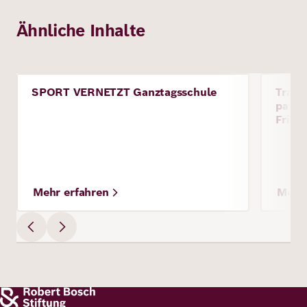
Ähnliche Inhalte
Bild
Bild
SPORT VERNETZT Ganztagsschule
Traum
Projekt
Proje
paläs
Fried
Mehr erfahren
Mehr 