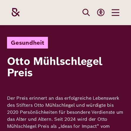
Direkt
zum
Inhalt
Themen
Stiftung
Förderung
Karriere
Gesundheit
Otto Mühlschlegel
Unsere
Die Stiftung
Wie wir förder
Bei uns arbei
Preis
Stiftung
Themen
Team
Fördergebiete
Benefits
Bildung
Themen
Robert Bosch
Projekte
Bewerbungsti
Der Preis erinnert an das erfolgreiche Lebenswerk
Gesundheit
des Stifters Otto Mühlschlegel und würdigte bis
Werte und
Aktuelle
Stellenangebo
2020 Persönlichkeiten für besondere Verdienste um
Förderung
das Alter und Altern. Seit 2024 wird der Otto
Resilienz
Haltung
Ausschreibung
Mühlschlegel Preis als „Ideas for Impact“ vom