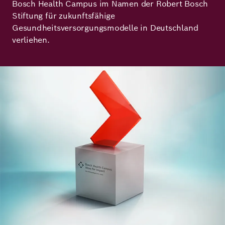
Bosch Health Campus im Namen der Robert Bosch
Demokratie
Jahresbericht
Karriere
Stiftung für zukunftsfähige
Gesundheitsversorgungsmodelle in Deutschland
Frieden
Kontakt
verliehen.
Presse
Klimawandel
Initiativen
Bild
und
Migration
Einrichtungen
Publikationen
Ukraine
Veranstaltungen
Robert
Bosch
Academy