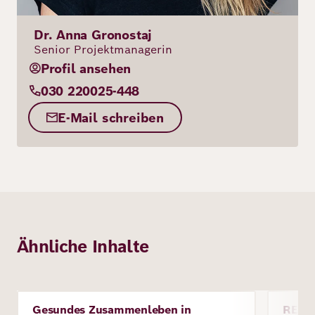
Dr. Anna Gronostaj
Senior Projektmanagerin
Profil ansehen
030 220025-448
E-Mail schreiben
Ähnliche Inhalte
Bild
Bild
Gesundes Zusammenleben in
REF
Projekt
Proje