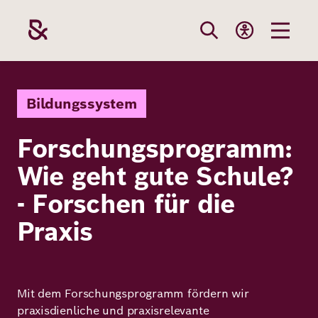
Direkt
zum
Inhalt
Themen
Stiftung
Förderung
Karriere
Bildungssystem
Forschungsprogramm:
Unsere
Die Stiftung
Wie wir förder
Bei uns arbei
Wie geht gute Schule?
Stiftung
Themen
Team
Fördergebiete
Benefits
- Forschen für die
Bildung
Praxis
Themen
Robert Bosch
Projekte
Bewerbungsti
Gesundheit
Werte und
Aktuelle
Stellenangebo
Förderung
Resilienz
Haltung
Ausschreibung
Mit dem Forschungsprogramm fördern wir
praxisdienliche und praxisrelevante