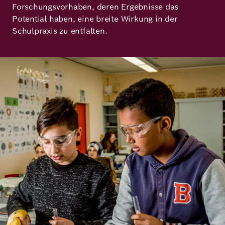
Forschungsvorhaben, deren Ergebnisse das
Demokratie
Jahresbericht
Karriere
Potential haben, eine breite Wirkung in der
Schulpraxis zu entfalten.
Frieden
Kontakt
Presse
Bild
Klimawandel
Initiativen
und
Migration
Einrichtungen
Publikationen
Ukraine
Veranstaltungen
Robert
Bosch
Academy