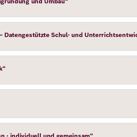
Neugründung und Umbau“
– Datengestützte Schul- und Unterrichtsentwi
k“
n - individuell und gemeinsam“