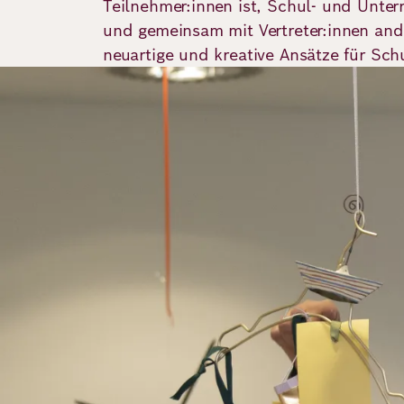
Teilnehmer:innen ist, Schul- und Unter
Demokratie
Jahresbericht
Karriere
und gemeinsam mit Vertreter:innen ande
neuartige und kreative Ansätze für Sch
Frieden
Kontakt
Bild
Presse
Klimawandel
Initiativen
und
Migration
Einrichtungen
Publikationen
Ukraine
Veranstaltungen
Robert
Bosch
Academy