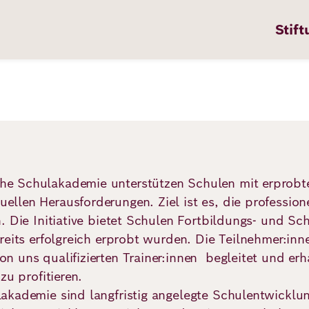
Stift
n
ten
e Schulakademie unterstützen Schulen mit erprobt
llen Herausforderungen. Ziel ist es, die professi
. Die Initiative bietet Schulen Fortbildungs- und S
pps
reits erfolgreich erprobt wurden. Die Teilnehmer:in
 uns qualifizierten Trainer:innen begleitet und erh
te
zu profitieren.
en
akademie sind langfristig angelegte Schulentwicklu