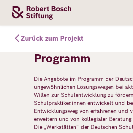
Direkt
zum
Inhalt
Themen
Stiftung
Förderung
Karriere
Zurück zum Projekt
Programm
Unsere
Die Stiftung
Wie wir förder
Bei uns arbei
Stiftung
Themen
Die Angebote im Programm der Deutsch
Team
Fördergebiete
Benefits
ungewöhnlichen Lösungswegen bei aktue
Bildung
Themen
Willen zur Schulentwicklung zu fördern
Robert Bosch
Projekte
Bewerbungsti
Schulpraktiker:innen entwickelt und be
Gesundheit
Entwicklungsweg von erfahrenen und von
Werte und
Aktuelle
Stellenangebo
Förderung
erweitern und von kollegialer Beratung 
Resilienz
Haltung
Ausschreibung
Die „Werkstätten“ der Deutschen Schul