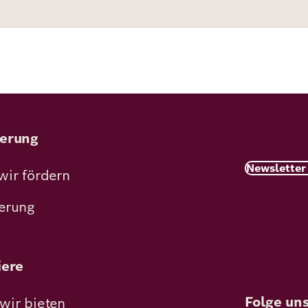
erung
Newsletter
wir fördern
erung
iere
Folge un
wir bieten