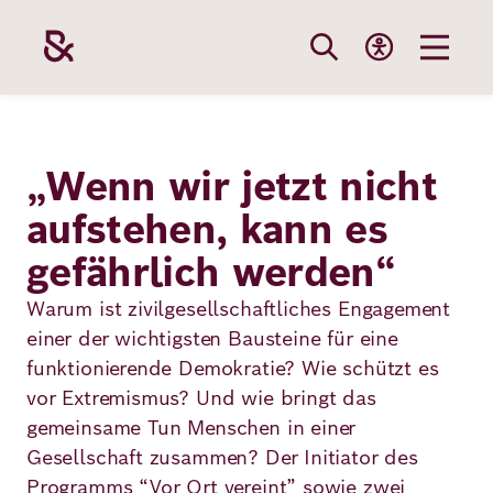
Direkt
zum
Inhalt
Themen
Stiftung
Förderung
Karriere
„Wenn wir jetzt nicht
aufstehen, kann es
Unsere
Die Stiftung
Wie wir förder
Bei uns arbei
gefährlich werden“
Stiftung
Themen
Team
Fördergebiete
Benefits
Warum ist zivilgesellschaftliches Engagement
Bildung
einer der wichtigsten Bausteine für eine
Themen
Robert Bosch
Projekte
Bewerbungsti
funktionierende Demokratie? Wie schützt es
Gesundheit
vor Extremismus? Und wie bringt das
Werte und
Aktuelle
Stellenangebo
gemeinsame Tun Menschen in einer
Förderung
Resilienz
Haltung
Ausschreibung
Gesellschaft zusammen? Der Initiator des
Programms “Vor Ort vereint” sowie zwei