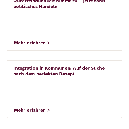
Queerfeindlichkeit nimmt zu – jetzt zählt
Story
politisches Handeln
Mehr erfahren
Integration in Kommunen: Auf der Suche
Story
nach dem perfekten Rezept
Mehr erfahren