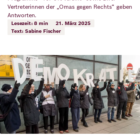
Demokratie
Jahresbericht
Vertreterinnen der „Omas gegen Rechts“ geben
Karriere
Antworten.
Frieden
Kontakt
Lesezeit: 8 min
21. März 2025
Text: Sabine Fischer
Presse
Klimawandel
Initiativen
und
Migration
Einrichtungen
Bild
Publikationen
Ukraine
Veranstaltungen
Robert
Bosch
Academy