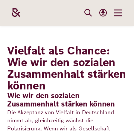
Direkt
zum
Inhalt
Themen
Stiftung
Förderung
Karriere
Vielfalt als Chance:
Wie wir den sozialen
Unsere
Die Stiftung
Wie wir förder
Bei uns arbei
Zusammenhalt stärken
Stiftung
Themen
Team
Fördergebiete
Benefits
können
Bildung
Wie wir den sozialen
Themen
Robert Bosch
Projekte
Bewerbungsti
Zusammenhalt stärken können
Gesundheit
Die Akzeptanz von Vielfalt in Deutschland
Werte und
Aktuelle
Stellenangebo
Förderung
nimmt ab, gleichzeitig wächst die
Resilienz
Haltung
Ausschreibung
Polarisierung. Wenn wir als Gesellschaft