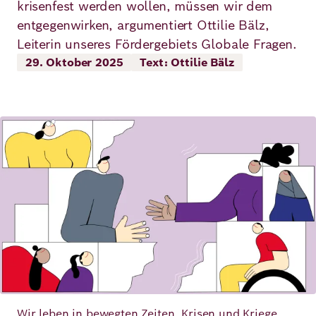
krisenfest werden wollen, müssen wir dem
Demokratie
Jahresbericht
Karriere
entgegenwirken, argumentiert Ottilie Bälz,
Leiterin unseres Fördergebiets Globale Fragen.
Frieden
Kontakt
29. Oktober 2025
Text: Ottilie Bälz
Presse
Klimawandel
Initiativen
und
Bild
Migration
Einrichtungen
Publikationen
Ukraine
Veranstaltungen
Robert
Bosch
Academy
Wir leben in bewegten Zeiten. Krisen und Kriege