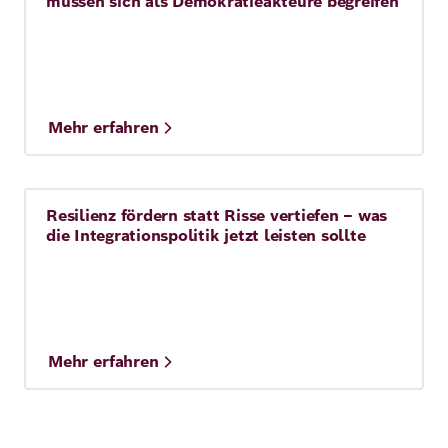
müssen sich als Demokratieakteure begreifen
Mehr erfahren
Resilienz fördern statt Risse vertiefen – was
Story
die Integrationspolitik jetzt leisten sollte
Mehr erfahren