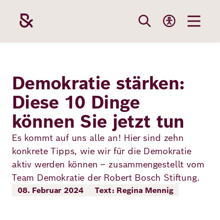
Direkt
zum
Inhalt
Themen
Stiftung
Förderung
Karriere
Demokratie stärken:
Diese 10 Dinge
Unsere
Die Stiftung
Wie wir förder
Bei uns arbei
können Sie jetzt tun
Stiftung
Themen
Team
Fördergebiete
Benefits
Es kommt auf uns alle an! Hier sind zehn
Bildung
konkrete Tipps, wie wir für die Demokratie
Themen
Robert Bosch
Projekte
Bewerbungsti
aktiv werden können – zusammengestellt vom
Gesundheit
Team Demokratie der Robert Bosch Stiftung.
Werte und
Aktuelle
Stellenangebo
08. Februar 2024
Text: Regina Mennig
Förderung
Resilienz
Haltung
Ausschreibung