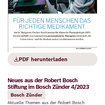
Demokratie
Jahresbericht
Karriere
Frieden
Kontakt
Presse
Klimawandel
Initiativen
und
Migration
Einrichtungen
Publikationen
Ukraine
PDF herunterladen
Veranstaltungen
Neues aus der Robert Bosch
Robert
Stiftung im Bosch Zünder 4/2023
Bosch
Bosch Zünder
Academy
Aktuelle Themen aus der Robert Bosch