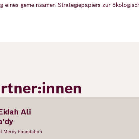
g eines gemeinsamen Strategiepapiers zur ökologisch
rtner:innen
Eidah Ali
a'dy
l Mercy Foundation