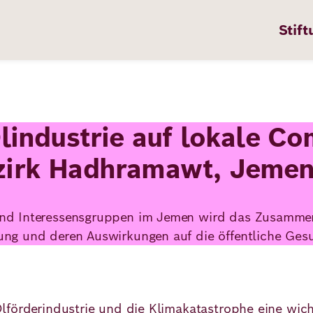
Stift
Ölindustrie auf lokale C
n
ten
zirk Hadhramawt, Jemen
nd Interessensgruppen im Jemen wird das Zusamme
pps
ng und deren Auswirkungen auf die öffentliche Gesu
te
en
förderindustrie und die Klimakatastrophe eine wicht