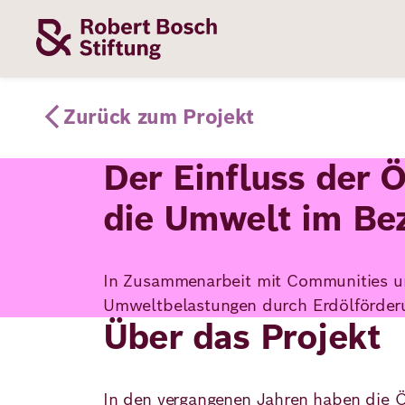
Direkt
zum
Inhalt
Themen
Stiftung
Förderung
Karriere
Zurück zum Projekt
Der Einfluss der 
Unsere
Die Stiftung
Wie wir förder
Bei uns arbei
die Umwelt im Be
Stiftung
Themen
Team
Fördergebiete
Benefits
Bildung
In Zusammenarbeit mit Communities u
Themen
Robert Bosch
Projekte
Bewerbungsti
Umweltbelastungen durch Erdölförderu
Gesundheit
Über das Projekt
Werte und
Aktuelle
Stellenangebo
Förderung
Resilienz
Haltung
Ausschreibung
In den vergangenen Jahren haben die Öl