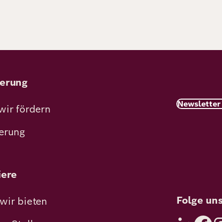
erung
Newsletter
wir fördern
erung
iere
Folge un
wir bieten