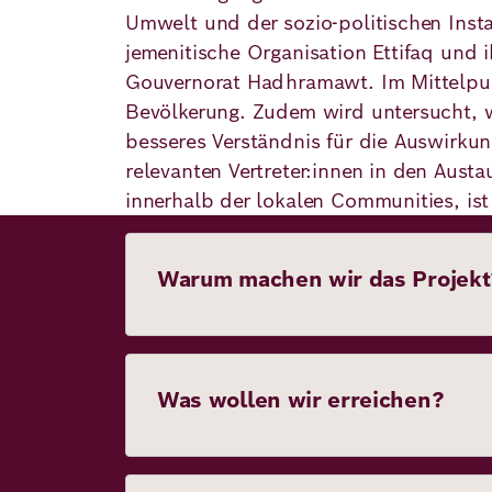
Demokratie
Jahresbericht
Umwelt und der sozio-politischen Inst
Karriere
jemenitische Organisation Ettifaq und
Frieden
Kontakt
Gouvernorat Hadhramawt. Im Mittelpun
Bevölkerung. Zudem wird untersucht,
Presse
Klimawandel
Initiativen
besseres Verständnis für die Auswirk
und
relevanten Vertreter:innen in den Aus
Migration
innerhalb der lokalen Communities, ist
Einrichtungen
Publikationen
Ukraine
Warum machen wir das Projekt
Veranstaltungen
Robert
Was wollen wir erreichen?
Bosch
Academy