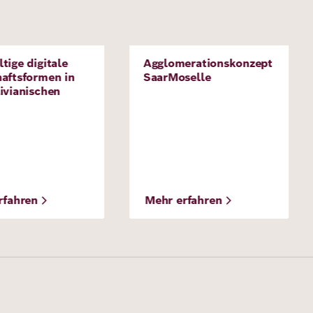
Bild
tige digitale
Agglomerationskonzept
t
Projekt
aftsformen in
SaarMoselle
ivianischen
rfahren
Mehr erfahren