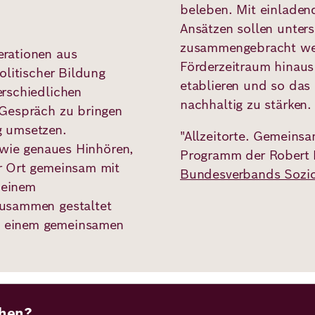
beleben. Mit einladend
Ansätzen sollen unter
zusammengebracht werd
rationen aus
Förderzeitraum hinaus
olitischer Bildung
etablieren und so das
rschiedlichen
nachhaltig zu stärken
 Gespräch zu bringen
g umsetzen.
"Allzeitorte. Gemeins
 wie genaues Hinhören,
Programm der Robert 
r Ort gemeinsam mit
Bundesverbands Sozi
 einem
zusammen gestaltet
 einem gemeinsamen
chen?