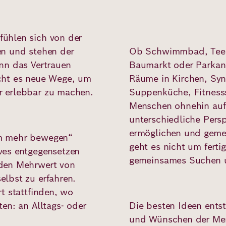
ühlen sich von der
en und stehen der
Ob Schwimmbad, Teest
nn das Vertrauen
Baumarkt oder Parkanl
cht es neue Wege, um
Räume in Kirchen, Sy
r erlebbar zu machen.
Suppenküche, Fitnesss
Menschen ohnehin aufs
unterschiedliche Pers
ermöglichen und geme
am mehr bewegen“
geht es nicht um fert
ves entgegensetzen
gemeinsames Suchen 
 den Mehrwert von
lbst zu erfahren.
t stattfinden, wo
en: an Alltags- oder
Die besten Ideen ents
und Wünschen der Men