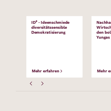
Bild
ID² - Ideenschmiede
Nachhal
Projekt
Projek
diversitätssensible
Wirtsch
Demokratisierung
den bol
Yungas
Mehr erfahren
Mehr e