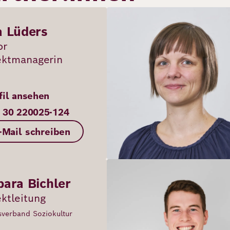
Bild
a Lüders
or
ektmanagerin
fil ansehen
 30 220025-124
-Mail schreiben
Bild
bara Bichler
ektleitung
verband Soziokultur