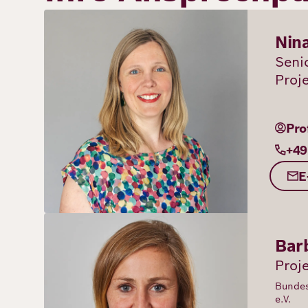
Bild
Nin
Seni
Proj
Pro
+49
E
Bild
Bar
Proj
Bundes
e.V.