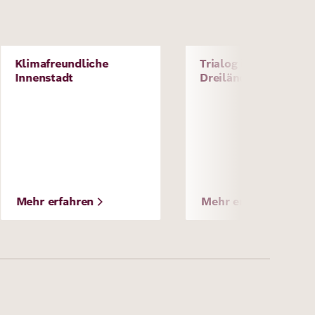
Bild
Bild
Klimafreundliche
Trialog im
Projekt
Projekt
Innenstadt
Dreiländereck
Mehr erfahren
Mehr erfahren