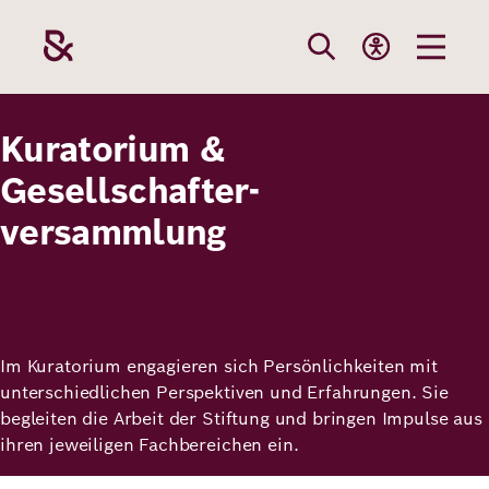
Direkt
zum
Inhalt
Themen
Stiftung
Förderung
Karriere
Kuratorium &
Gesellschafter-
versammlung
Unsere
Die Stiftung
Wie wir förder
Bei uns arbei
Stiftung
Themen
Team
Fördergebiete
Benefits
Bildung
Themen
Robert Bosch
Projekte
Bewerbungsti
Im Kuratorium engagieren sich Persönlichkeiten mit
Gesundheit
unterschiedlichen Perspektiven und Erfahrungen. Sie
Werte und
Aktuelle
Stellenangebo
begleiten die Arbeit der Stiftung und bringen Impulse aus
Förderung
ihren jeweiligen Fachbereichen ein.
Resilienz
Haltung
Ausschreibung